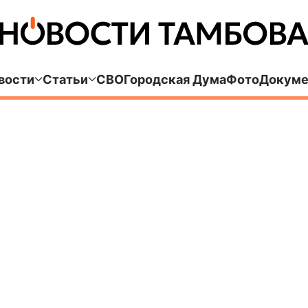
вости
Статьи
СВО
Городская Дума
Фото
Докуме