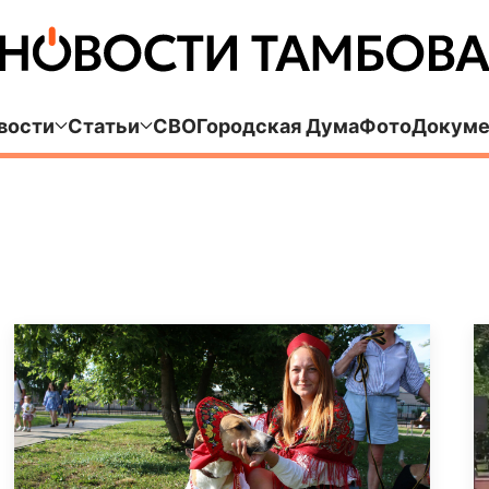
вости
Статьи
СВО
Городская Дума
Фото
Докуме