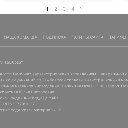
1
2
3
4
НАША КОМАНДА
ПОДПИСКА
ТАРИФЫ САЙТА
ТАРИФЫ 
ти Тамбова"
овости Тамбова» зарегистрировано Управлением Федеральной с
ых коммуникаций по Тамбовской области. Регистрационный ном
альное казенное учреждение "Редакция газеты "Наш город Там
Буковская Юлия Викторовна.
очты редакции: ngt_07@mail.ru.
 (4752) 72-69-37.
ожет содержать материалы 18+