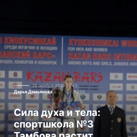
28 ноября 2025 11:43
Дарья Демьянова
1 258
Сила духа и тела:
спортшкола №3
Тамбова растит