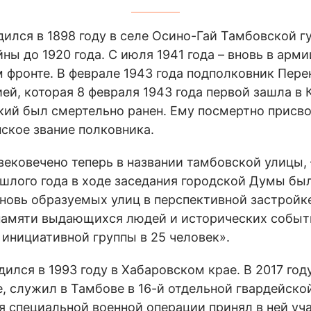
ился в 1898 году в селе Осино-Гай Тамбовской гу
ны до 1920 года. С июля 1941 года – вновь в арм
м фронте. В феврале 1943 года подполковник Пер
ей, которая 8 февраля 1943 года первой зашла в 
кий был смертельно ранен. Ему посмертно присво
ское звание полковника.
вековечено теперь в названии тамбовской улицы,
ошлого года в ходе заседания городской Думы бы
вновь образуемых улиц в перспективной застройке
памяти выдающихся людей и исторических событ
инициативной группы в 25 человек».
ился в 1993 году в Хабаровском крае. В 2017 год
 служил в Тамбове в 16-й отдельной гвардейско
ня специальной военной операции принял в ней уч