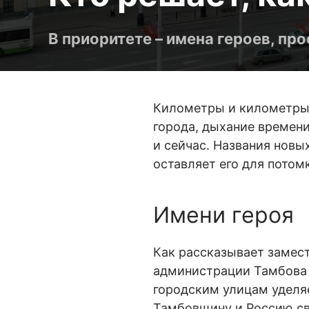
В приоритете – имена героев, пр
Километры и километры т
города, дыхание времени
и сейчас. Названия новы
оставляет его для потом
Имени героя
Как рассказывает замес
администрации Тамбова 
городским улицам уделяе
Тамбовщину и Россию св