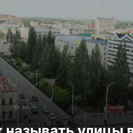
510
к называть улицы 