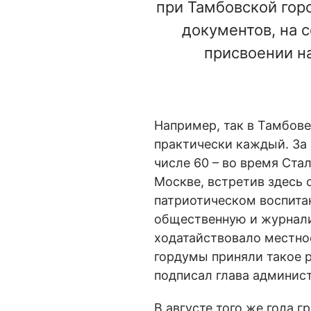
при Тамбовской го
документов, на 
присвоении н
Например, так в Тамбове
практически каждый. За
числе 60 – во время Ста
Москве, встретив здесь 
патриотическом воспита
общественную и журнали
ходатайствовало местно
гордумы приняли такое р
подписал глава админис
В августе того же года 