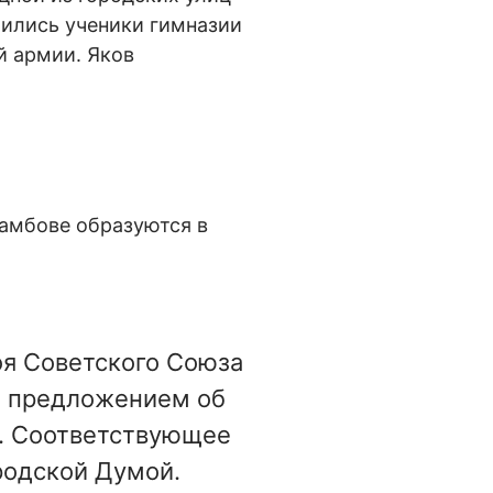
тились ученики гимназии
й армии. Яков
Тамбове образуются в
оя Советского Союза
 С предложением об
и. Соответствующее
родской Думой.