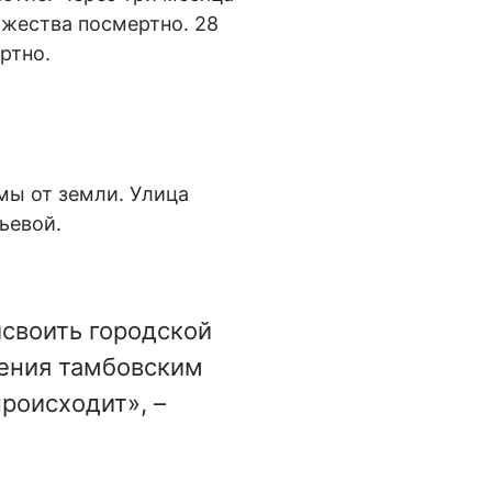
ужества посмертно. 28
ртно.
мы от земли. Улица
ьевой.
своить городской
жения тамбовским
происходит», –