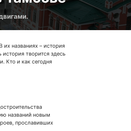
двигами.
 их названиях – история
ь история творится здесь
. Кто и как сегодня
достроительства
нию названий новым
ероев, прославивших