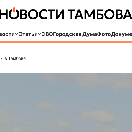
вости
Статьи
СВО
Городская Дума
Фото
Докуме
цы в Тамбове