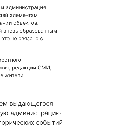
а и администрация
дей элементам
ании объектов.
й вновь образованным
это не связано с
местного
тивы, редакции СМИ,
е жители.
нем выдающегося
скую администрацию
торических событий