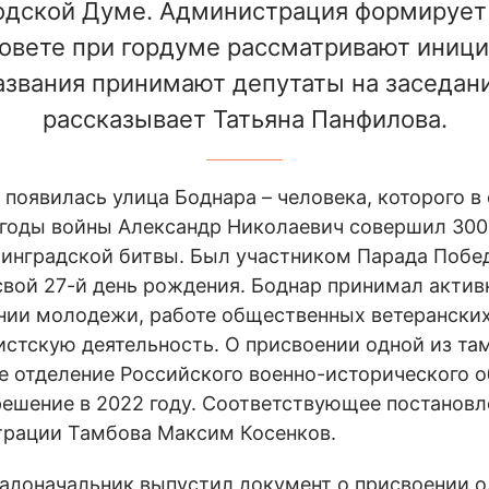
родской Думе. Администрация формирует
совете при гордуме рассматривают иници
азвания принимают депутаты на заседани
рассказывает Татьяна Панфилова.
 появилась улица Боднара – человека, которого в
 годы войны Александр Николаевич совершил 300
линградской битвы. Был участником Парада Побед
свой 27-й день рождения. Боднар принимал актив
нии молодежи, работе общественных ветеранских
стскую деятельность. О присвоении одной из там
е отделение Российского военно-исторического 
ешение в 2022 году. Соответствующее постановл
трации Тамбова Максим Косенков.
градоначальник выпустил документ о присвоении о