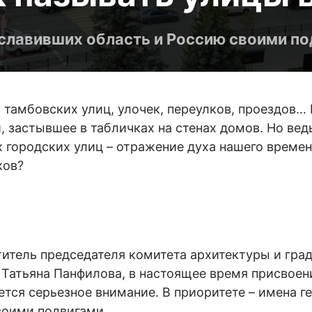
ославивших область и Россию своими по
амбовских улиц, улочек, переулков, проездов… В
, застывшее в табличках на стенах домов. Но вед
х городских улиц – отражение духа нашего времени
ков?
титель председателя комитета архитектуры и гра
Татьяна Панфилова, в настоящее время присвое
тся серьезное внимание. В приоритете – имена г
оими подвигами.