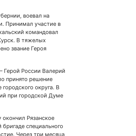
бернии, воевал на
ии. Принимал участие в
екальский командовал
Курск. В тяжелых
ено звание Героя
 – Герой России Валерий
ло принято решение
 городского округа. В
ий при городской Думе
у окончил Рязанское
й бригаде специального
астие. Через три месяца