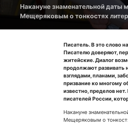
Накануне знаменательной даты 
Мещеряковым о тонкостях литер
Писатель. В это слово 
Писателю доверяют, пере
житейские. Диалог возм
продолжают развивать н
взглядами, планами, за
призвание ко многому об
известно, пределов нет
писателей России, котор
Накануне знаменательно
Мещеряковым о тонкостя