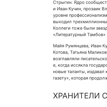
Стрыгин. Ядро сообщест
и Иван Кучин, прозаик В
уровне профессионализма
выходил трехмиллионным
Коллеги тоже были звез
«Литературный Тамбов» п
Майя Румянцева, Иван К
Котова, Татьяна Маликова
возглавляли писательско
е, когда иссякла госуда
новые таланты, издавал 
газету», которая продол
ХРАНИТЕЛИ 