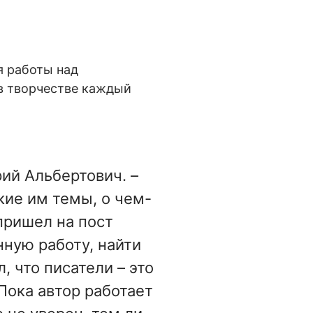
я работы над
 в творчестве каждый
ий Альбертович. –
кие им темы, о чем-
 пришел на пост
нную работу, найти
, что писатели – это
Пока автор работает