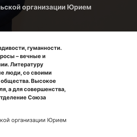
льской организации Юрием
вдивости, гуманности.
просы – вечные и
нии. Литературу
е люди, со своими
м общества. Высокое
я, а для совершенства,
отделение Союза
ской организации Юрием