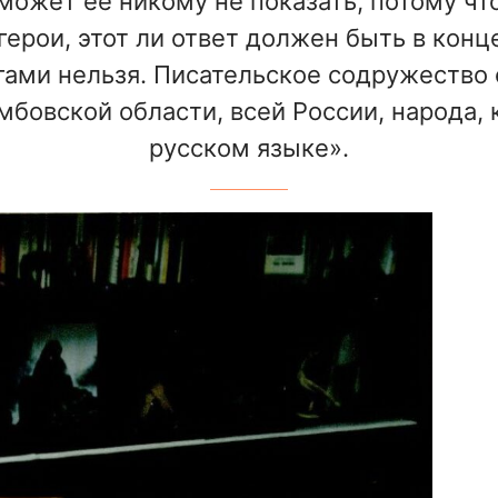
 может ее никому не показать, потому что
герои, этот ли ответ должен быть в конце
гами нельзя. Писательское содружество 
амбовской области, всей России, народа, 
русском языке».