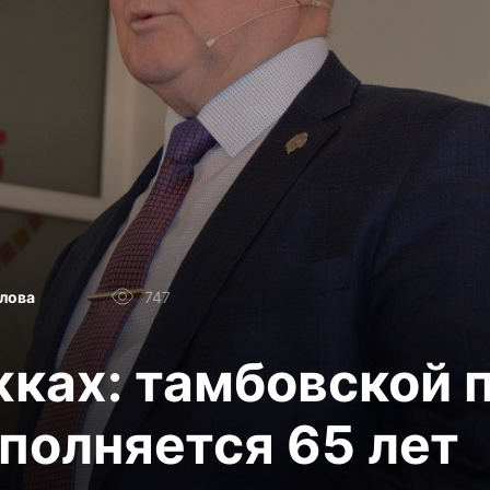
лова
747
жках: тамбовской 
полняется 65 лет