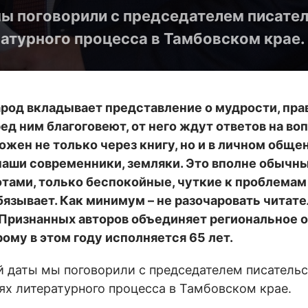
мы поговорили с председателем писате
атурного процесса в Тамбовском крае.
народ вкладывает представление о мудрости, пра
д ним благоговеют, от него ждут ответов на во
ожен не только через книгу, но и в личном обще
аши современники, земляки. Это вполне обычны
ботами, только беспокойные, чуткие к проблема
язывает. Как минимум – не разочаровать читател
. Признанных авторов объединяет региональное 
ому в этом году исполняется 65 лет.
й даты мы поговорили с председателем писатель
х литературного процесса в Тамбовском крае.