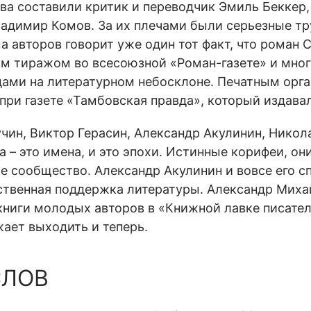
ва составили критик и переводчик Эмиль Беккер,
ладимир Комов. За их плечами были серьезные тр
 авторов говорит уже один тот факт, что роман 
 тиражом во всесоюзной «Роман-газете» и мног
дами на литературном небосклоне. Печатным орга
ри газете «Тамбовская правда», который издавал
учин, Виктор Герасин, Александр Акулинин, Нико
 – это имена, и это эпохи. Истинные корифеи, он
е сообщество. Александр Акулинин и вовсе его с
рственная поддержка литературы. Александр Мих
книги молодых авторов в «Книжной лавке писател
жает выходить и теперь.
СЛОВ