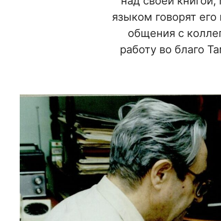
над своей книгой,
языком говорят его 
общения с колле
работу во благо Т