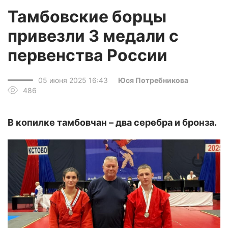
Тамбовские борцы
привезли 3 медали с
первенства России
05 июня 2025 16:43
Юся Потребникова
486
В копилке тамбовчан – два серебра и бронза.