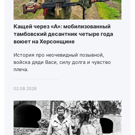
Кащей через «А»: мобилизованный
тамбовский десантник четыре года
воюет на Херсонщине
История про неочевидный позывной,
войска дяди Васи, силу долга и чувство
плеча.
02.08.2026