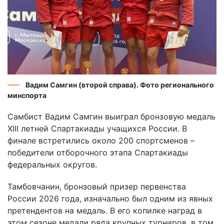
Вадим Самгин (второй справа). Фото регионального
минспорта
Самбист Вадим Самгин выиграл бронзовую медаль
XIII летней Спартакиады учащихся России. В
финале встретились около 200 спортсменов –
победители отборочного этапа Спартакиады
федеральных округов.
Тамбовчанин, бронзовый призер первенства
России 2026 года, изначально был одним из явных
претендентов на медаль. В его копилке наград в
этом сезоне медали ряда крупных турниров, в том