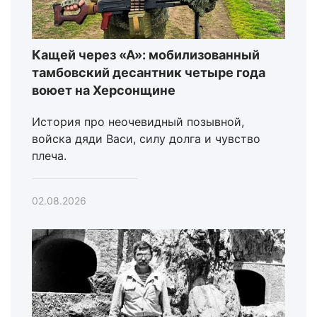
Кащей через «А»: мобилизованный
тамбовский десантник четыре года
воюет на Херсонщине
История про неочевидный позывной,
войска дяди Васи, силу долга и чувство
плеча.
02.08.2026