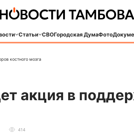
вости
Статьи
СВО
Городская Дума
Фото
Докуме
оров костного мозга
ет акция в подде
414