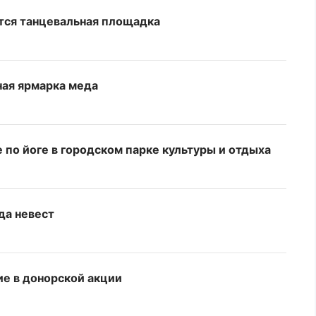
ится танцевальная площадка
ная ярмарка меда
 по йоге в городском парке культуры и отдыха
да невест
ие в донорской акции