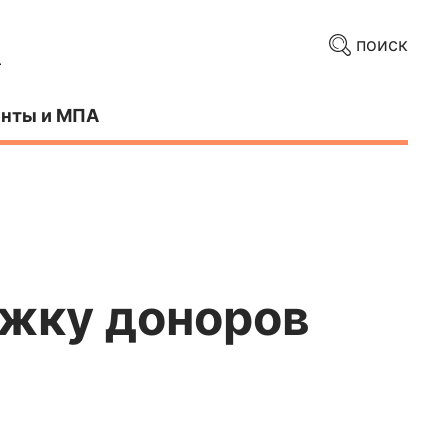
поиск
нты и МПА
ржку доноров