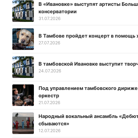
В «Ивановке» выступят артисты Больш
консерватории
31.07.2026
В Тамбове пройдет концерт в помощь
27.07.2026
В тамбовской Ивановке выступит твор
24.07.2026
Под управлением тамбовского дирижер
оркестр
21.07.2026
Народный вокальный ансамбль «Дебют
сбываются»
12.07.2026