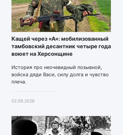
Кащей через «А»: мобилизованный
тамбовский десантник четыре года
воюет на Херсонщине
История про неочевидный позывной,
войска дяди Васи, силу долга и чувство
плеча.
02.08.2026