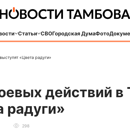
вости
Статьи
СВО
Городская Дума
Фото
Докуме
 выступят «Цвета радуги»
оевых действий в
а радуги»
298