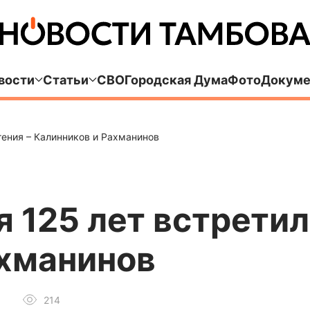
вости
Статьи
СВО
Городская Дума
Фото
Докуме
гения – Калинников и Рахманинов
 125 лет встретил
ахманинов
214