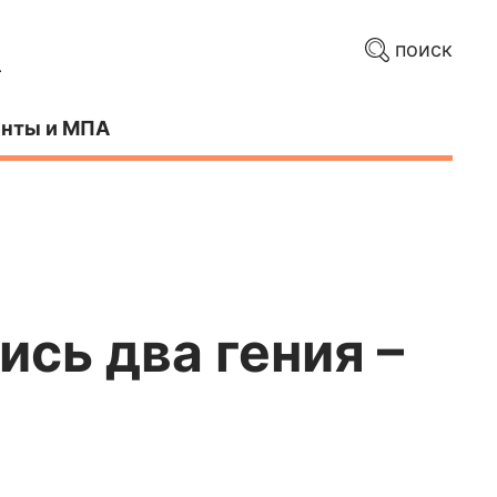
поиск
нты и МПА
ись два гения –