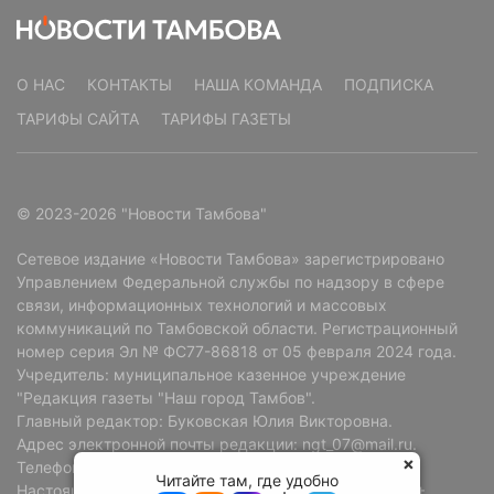
О НАС
КОНТАКТЫ
НАША КОМАНДА
ПОДПИСКА
ТАРИФЫ САЙТА
ТАРИФЫ ГАЗЕТЫ
© 2023-2026 "Новости Тамбова"
Сетевое издание «Новости Тамбова» зарегистрировано
Управлением Федеральной службы по надзору в сфере
связи, информационных технологий и массовых
коммуникаций по Тамбовской области. Регистрационный
номер серия Эл № ФС77-86818 от 05 февраля 2024 года.
Учредитель: муниципальное казенное учреждение
"Редакция газеты "Наш город Тамбов".
Главный редактор: Буковская Юлия Викторовна.
Адрес электронной почты редакции: ngt_07@mail.ru.
Телефон редакции: +7 (4752) 72-69-37.
Читайте там, где удобно
Настоящий ресурс может содержать материалы 18+