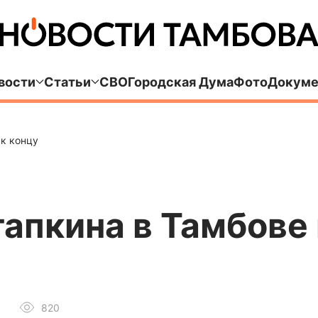
вости
Статьи
СВО
Городская Дума
Фото
Докуме
 к концу
апкина в Тамбове
820