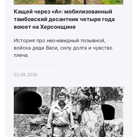
Кащей через «А»: мобилизованный
тамбовский десантник четыре года
воюет на Херсонщине
История про неочевидный позывной,
войска дяди Васи, силу долга и чувство
плеча.
02.08.2026