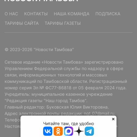
О НАС
КОНТАКТЫ
НАША КОМАНДА
ПОДПИСКА
ТАРИФЫ САЙТА
ТАРИФЫ ГАЗЕТЫ
© 2023-2026 "Новости Тамбова"
Сетевое издание «Новости Тамбова» зарегистрировано
Управлением Федеральной службы по надзору в сфере
связи, информационных технологий и массовых
коммуникаций по Тамбовской области. Регистрационный
номер серия Эл № ФС77-86818 от 05 февраля 2024 года.
Учредитель: муниципальное казенное учреждение
"Редакция газеты "Наш город Тамбов".
Главный редактор: Буковская Юлия Викторовна.
Адрес электронной почты редакции: ngt_07@mail.ru.
Телефон редакции: +7 (4752) 72-69-37.
Читайте там, где удобно
Настоящий ресурс может содержать материалы 18+