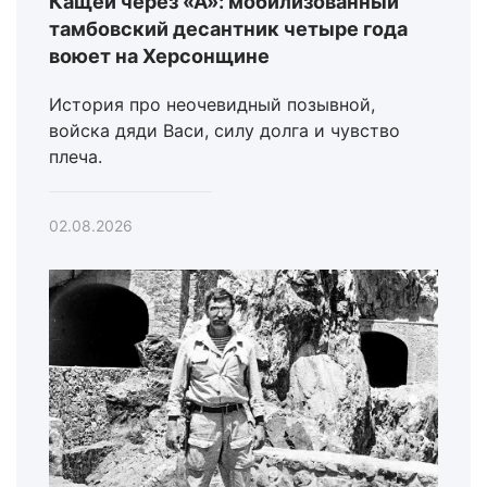
Кащей через «А»: мобилизованный
тамбовский десантник четыре года
воюет на Херсонщине
История про неочевидный позывной,
войска дяди Васи, силу долга и чувство
плеча.
02.08.2026