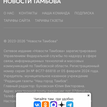
О НАС
КОНТАКТЫ
НАША КОМАНДА
ПОДПИСКА
ТАРИФЫ САЙТА
ТАРИФЫ ГАЗЕТЫ
© 2023-2026 "Новости Тамбова"
Сетевое издание «Новости Тамбова» зарегистрировано
Управлением Федеральной службы по надзору в сфере
связи, информационных технологий и массовых
коммуникаций по Тамбовской области. Регистрационный
номер серия Эл № ФС77-86818 от 05 февраля 2024 года.
Учредитель: муниципальное казенное учреждение
"Редакция газеты "Наш город Тамбов".
Главный редактор: Буковская Юлия Викторовна.
Адрес электронной почты редакции: ngt_07@mail.ru.
Телефон редакции: +7 (4752) 72-69-37.
Читайте там, где удобно
Настоящий ресурс может содержать материалы 18+