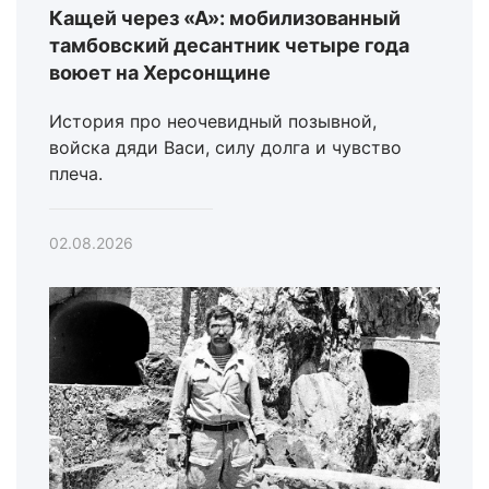
Кащей через «А»: мобилизованный
тамбовский десантник четыре года
воюет на Херсонщине
История про неочевидный позывной,
войска дяди Васи, силу долга и чувство
плеча.
02.08.2026