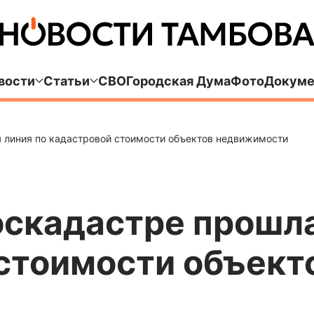
вости
Статьи
СВО
Городская Дума
Фото
Докуме
 линия по кадастровой стоимости объектов недвижимости
оскадастре прошла
 стоимости объект