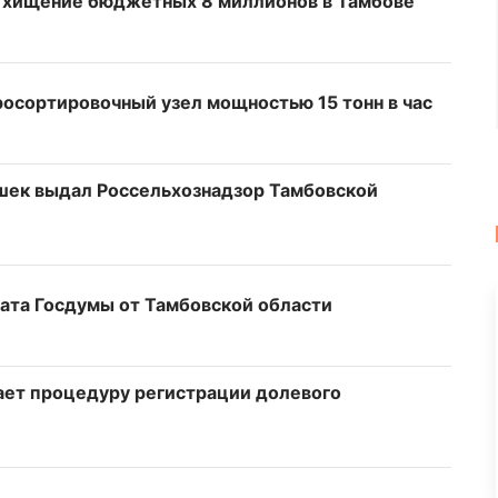
а хищение бюджетных 8 миллионов в Тамбове
росортировочный узел мощностью 15 тонн в час
шек выдал Россельхознадзор Тамбовской
тата Госдумы от Тамбовской области
ает процедуру регистрации долевого