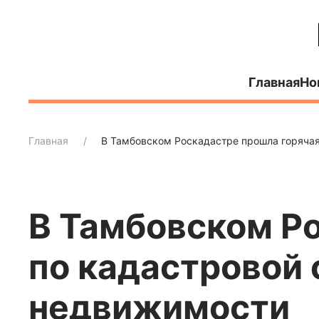
Главная
Но
Главная
В Тамбовском Роскадастре прошла горячая
В Тамбовском Р
по кадастровой
недвижимости