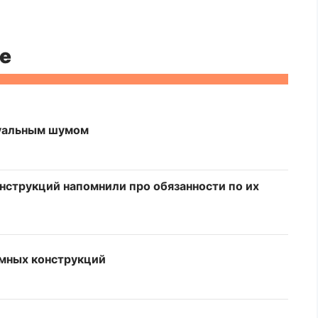
е
зуальным шумом
струкций напомнили про обязанности по их
амных конструкций