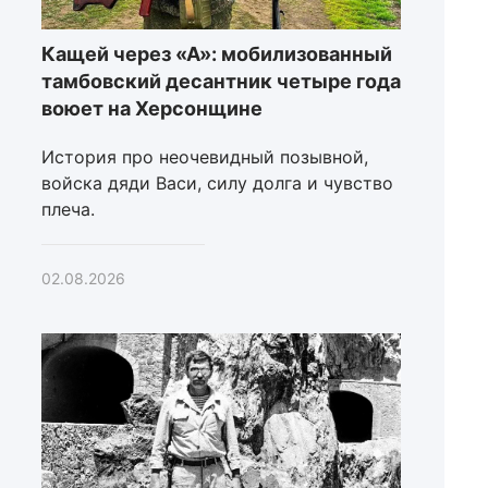
Кащей через «А»: мобилизованный
тамбовский десантник четыре года
воюет на Херсонщине
История про неочевидный позывной,
войска дяди Васи, силу долга и чувство
плеча.
02.08.2026