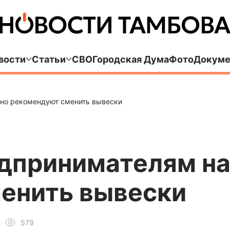
вости
Статьи
СВО
Городская Дума
Фото
Докуме
но рекомендуют сменить вывески
дпринимателям на
енить вывески
579