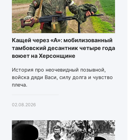
Кащей через «А»: мобилизованный
тамбовский десантник четыре года
воюет на Херсонщине
История про неочевидный позывной,
войска дяди Васи, силу долга и чувство
плеча.
02.08.2026