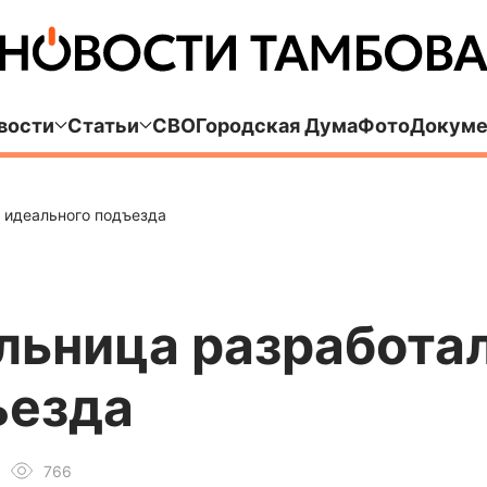
вости
Статьи
СВО
Городская Дума
Фото
Докуме
 идеального подъезда
льница разработал
ъезда
766