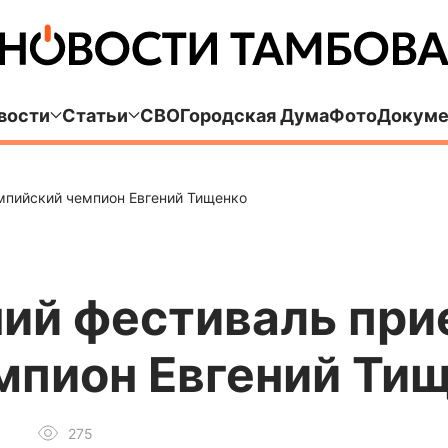
вости
Статьи
СВО
Городская Дума
Фото
Докуме
импийский чемпион Евгений Тищенко
ний фестиваль при
мпион Евгений Ти
275