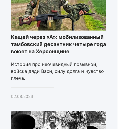
Кащей через «А»: мобилизованный
тамбовский десантник четыре года
воюет на Херсонщине
История про неочевидный позывной,
войска дяди Васи, силу долга и чувство
плеча.
02.08.2026