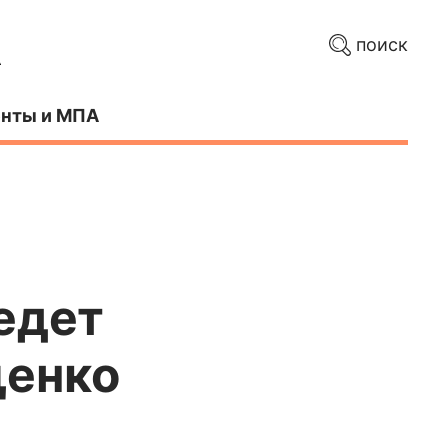
поиск
нты и МПА
едет
щенко