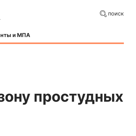
поиск
нты и МПА
езону простудных