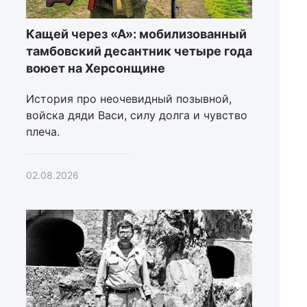
Кащей через «А»: мобилизованный
тамбовский десантник четыре года
воюет на Херсонщине
История про неочевидный позывной,
войска дяди Васи, силу долга и чувство
плеча.
02.08.2026