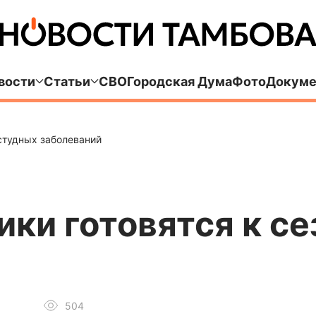
вости
Статьи
СВО
Городская Дума
Фото
Докуме
студных заболеваний
ки готовятся к с
504