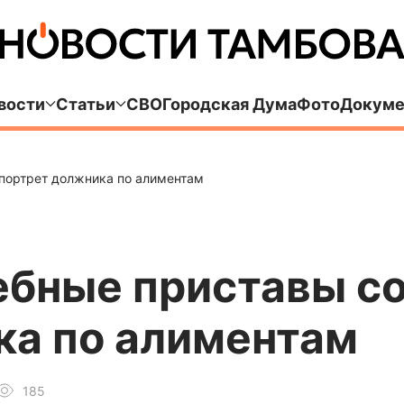
вости
Статьи
СВО
Городская Дума
Фото
Докуме
портрет должника по алиментам
ебные приставы с
ка по алиментам
185