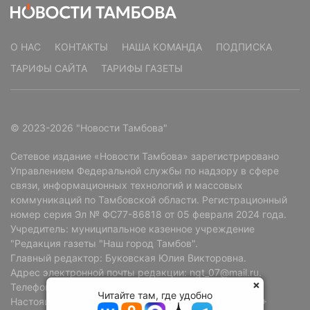
О НАС
КОНТАКТЫ
НАША КОМАНДА
ПОДПИСКА
ТАРИФЫ САЙТА
ТАРИФЫ ГАЗЕТЫ
© 2023-2026 "Новости Тамбова"
Сетевое издание «Новости Тамбова» зарегистрировано
Управлением Федеральной службы по надзору в сфере
связи, информационных технологий и массовых
коммуникаций по Тамбовской области. Регистрационный
номер серия Эл № ФС77-86818 от 05 февраля 2024 года.
Учредитель: муниципальное казенное учреждение
"Редакция газеты "Наш город Тамбов".
Главный редактор: Буковская Юлия Викторовна.
Адрес электронной почты редакции: ngt_07@mail.ru.
Телефон редакции: +7 (4752) 72-69-37.
Читайте там, где удобно
Настоящий ресурс может содержать материалы 18+