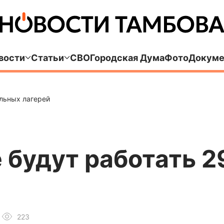
вости
Статьи
СВО
Городская Дума
Фото
Докуме
ольных лагерей
 будут работать 
223