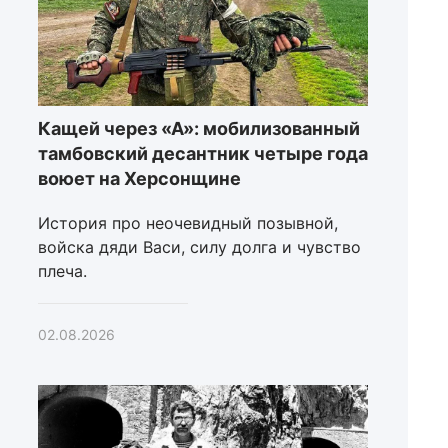
Кащей через «А»: мобилизованный
тамбовский десантник четыре года
воюет на Херсонщине
История про неочевидный позывной,
войска дяди Васи, силу долга и чувство
плеча.
02.08.2026