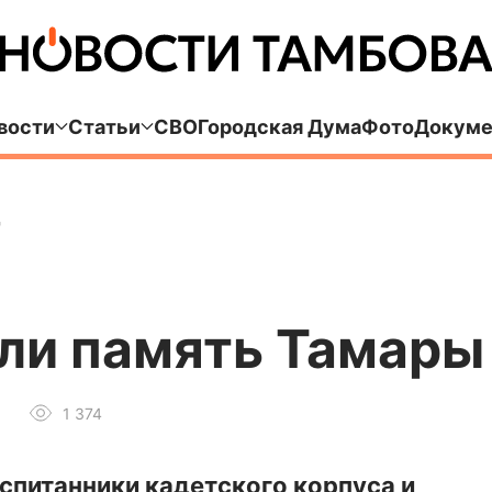
вости
Статьи
СВО
Городская Дума
Фото
Докуме
ц
или память Тамары
1 374
спитанники кадетского корпуса и