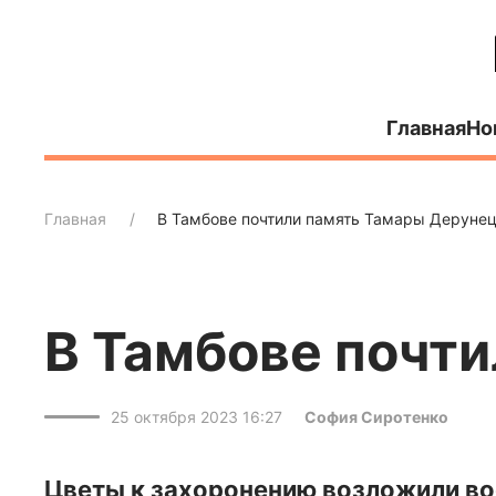
Главная
Но
Главная
В Тамбове почтили память Тамары Деруне
В Тамбове почт
25 октября 2023 16:27
София Сиротенко
Цветы к захоронению возложили во