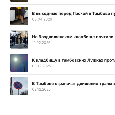
В выходные перед Пасхой в Тамбове п
03.04.2026
На Воздвиженском кладбище почтили п
11.02.2026
К кладбищу в тамбовских Лужках про
08.12.2025
В Тамбове ограничат движение трансп
02.12.2025