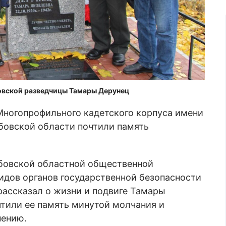
овской разведчицы Тамары Дерунец
ногопрофильного кадетского корпуса имени
бовской области почтили память
бовской областной общественной
лидов органов государственной безопасности
ассказал о жизни и подвиге Тамары
чтили ее память минутой молчания и
нению.