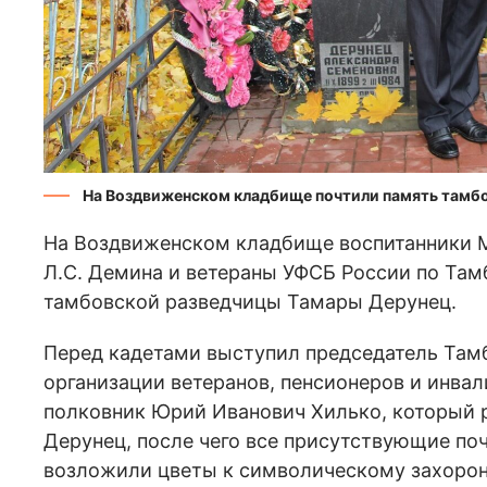
На Воздвиженском кладбище почтили память тамб
На Воздвиженском кладбище воспитанники М
Л.С. Демина и ветераны УФСБ России по Там
тамбовской разведчицы Тамары Дерунец.
Перед кадетами выступил председатель Там
организации ветеранов, пенсионеров и инва
полковник Юрий Иванович Хилько, который р
Дерунец, после чего все присутствующие по
возложили цветы к символическому захоро