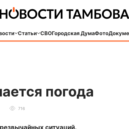
вости
Статьи
СВО
Городская Дума
Фото
Докуме
ается погода
716
резвычайных ситуаций.