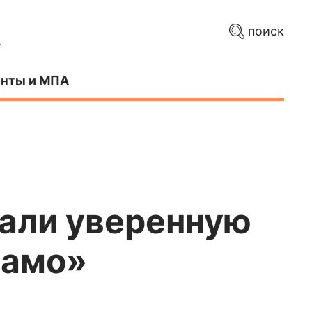
поиск
нты и МПА
али уверенную
намо»