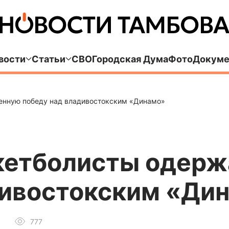
вости
Статьи
СВО
Городская Дума
Фото
Докуме
енную победу над владивостокским «Динамо»
кетболисты одерж
дивостокским «Ди
777