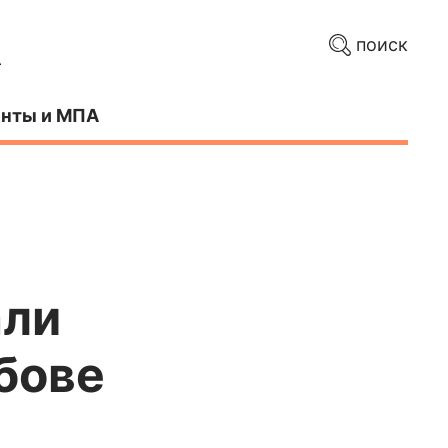
поиск
нты и МПА
али
бове