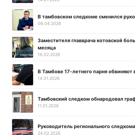
В тамбовском следкоме сменился рук
08.04.2026
Заместителя главврача котовской бол
месяца
16.02.2026
В Тамбове 17-летнего парня обвиняют 
14.01.2026
Тамбовский следком обнародовал гра
11.01.2026
Руководитель регионального следкома
24.02.2026