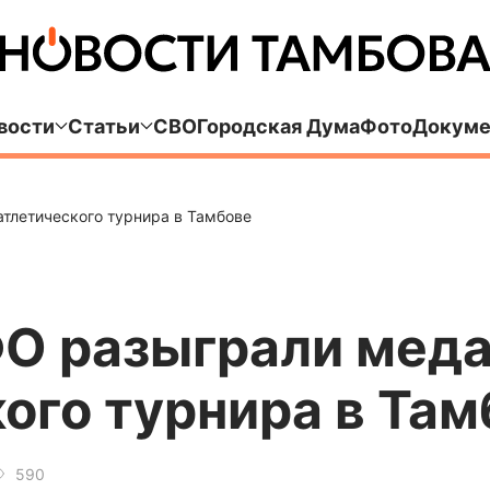
вости
Статьи
СВО
Городская Дума
Фото
Докуме
тлетического турнира в Тамбове
О разыграли мед
ого турнира в Там
590