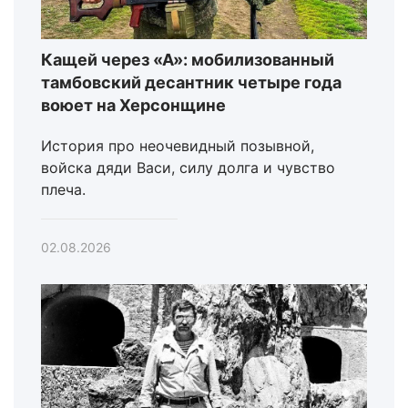
Кащей через «А»: мобилизованный
тамбовский десантник четыре года
воюет на Херсонщине
История про неочевидный позывной,
войска дяди Васи, силу долга и чувство
плеча.
02.08.2026