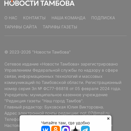
О НАС
КОНТАКТЫ
НАША КОМАНДА
ПОДПИСКА
ТАРИФЫ САЙТА
ТАРИФЫ ГАЗЕТЫ
© 2023-2026 "Новости Тамбова"
Сетевое издание «Новости Тамбова» зарегистрировано
Управлением Федеральной службы по надзору в сфере
связи, информационных технологий и массовых
коммуникаций по Тамбовской области. Регистрационный
номер серия Эл № ФС77-86818 от 05 февраля 2024 года.
Учредитель: муниципальное казенное учреждение
"Редакция газеты "Наш город Тамбов".
Главный редактор: Буковская Юлия Викторовна.
Адрес электронной почты редакции: ngt_07@mail.ru.
Телефон редакции: +7 (4752) 72-69-37.
Читайте там, где удобно
Настоящий ресурс может содержать материалы 18+