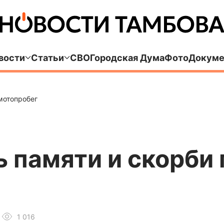
вости
Статьи
СВО
Городская Дума
Фото
Докуме
мотопробег
ь памяти и скорби
1 016