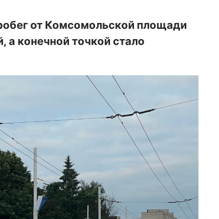
робег от Комсомольской площади
 а конечной точкой стало