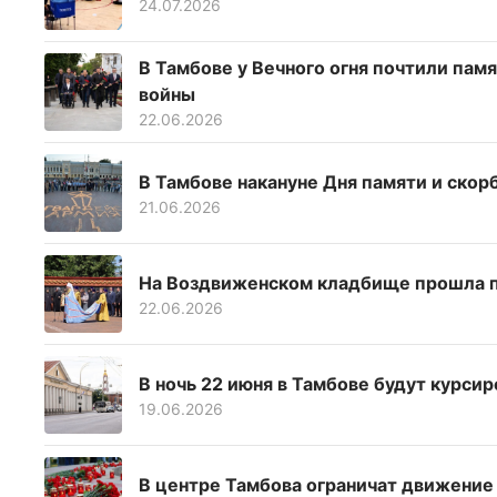
24.07.2026
В Тамбове у Вечного огня почтили пам
войны
22.06.2026
В Тамбове накануне Дня памяти и скор
21.06.2026
На Воздвиженском кладбище прошла па
22.06.2026
В ночь 22 июня в Тамбове будут курси
19.06.2026
В центре Тамбова ограничат движение 