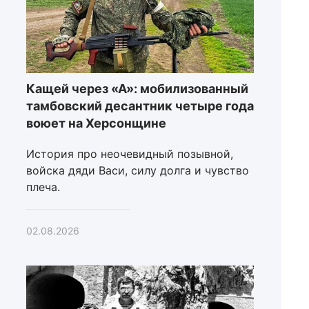
Кащей через «А»: мобилизованный
тамбовский десантник четыре года
воюет на Херсонщине
История про неочевидный позывной,
войска дяди Васи, силу долга и чувство
плеча.
02.08.2026