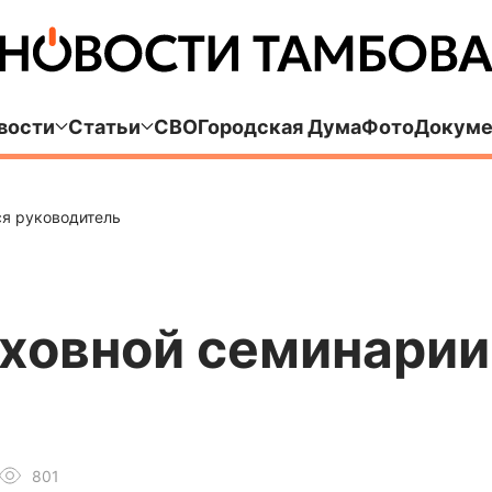
вости
Статьи
СВО
Городская Дума
Фото
Докуме
ся руководитель
уховной семинарии
801