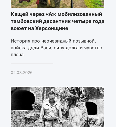
Кащей через «А»: мобилизованный
тамбовский десантник четыре года
воюет на Херсонщине
История про неочевидный позывной,
войска дяди Васи, силу долга и чувство
плеча.
02.08.2026