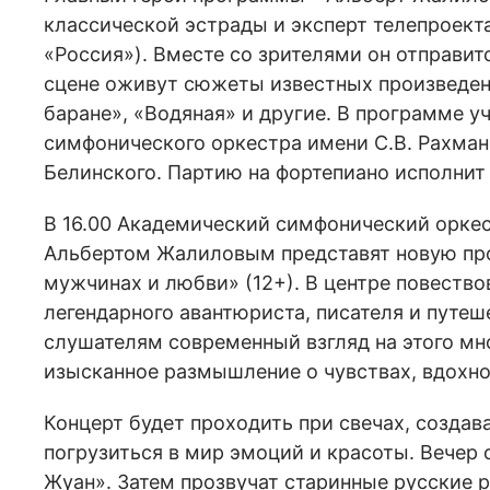
классической эстрады и эксперт телепроекта 
«Россия»). Вместе со зрителями он отправит
сцене оживут сюжеты известных произведени
баране», «Водяная» и другие. В программе у
симфонического оркестра имени С.В. Рахма
Белинского. Партию на фортепиано исполнит
В 16.00 Академический симфонический оркес
Альбертом Жалиловым представят новую про
мужчинах и любви» (12+). В центре повеств
легендарного авантюриста, писателя и путе
слушателям современный взгляд на этого мно
изысканное размышление о чувствах, вдохно
Концерт будет проходить при свечах, созда
погрузиться в мир эмоций и красоты. Вечер 
Жуан». Затем прозвучат старинные русские 