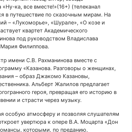
«Ну-ка, все вместе!»(16+) (телеканал
ся в путешествие по сказочным мирам. На
й – «Лукоморье», «Шурале», «О козе и
частвует квартет Академического
нинова под руководством Владислава
 Мария Филиппова.
тр имени С.В. Рахманинова вместе с
грамму «Казанова. Разговоры о женщинах,
ования – образ Джакомо Казановы,
шественника. Альберт Жалилов предлагает
гогранного героя, превращая его историю в
вении и страсти через музыку.
вая особую атмосферу и позволяя слушателям
откроет увертюра к опере В.А. Моцарта «Дон
романсы, которыми, по преданию,