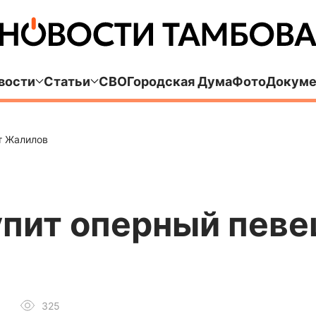
вости
Статьи
СВО
Городская Дума
Фото
Докуме
т Жалилов
упит оперный певе
325