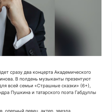
йдет сразу два концерта Академического
инова. В полдень музыканты презентуют
ля всей семьи «Страшные сказки» (6+),
дра Пушкина и татарского поэта Габдуллы
, оперный певец, актер, звезда