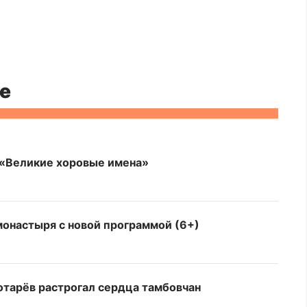
е
 «Великие хоровые имена»
монастыря с новой программой (6+)
отарёв растрогал сердца тамбовчан