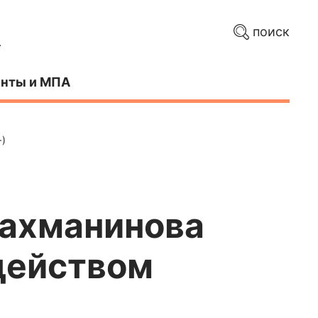
поиск
нты и МПА
+)
Рахманинова
действом