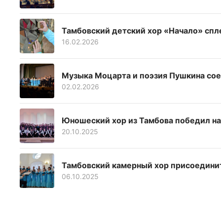
Тамбовский детский хор «Начало» спл
16.02.2026
Музыка Моцарта и поэзия Пушкина сое
02.02.2026
Юношеский хор из Тамбова победил на
20.10.2025
Тамбовский камерный хор присоедини
06.10.2025