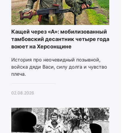
Кащей через «А»: мобилизованный
тамбовский десантник четыре года
воюет на Херсонщине
История про неочевидный позывной,
войска дяди Васи, силу долга и чувство
плеча.
02.08.2026