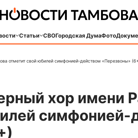
вости
Статьи
СВО
Городская Дума
Фото
Докуме
ова отметит свой юбилей симфонией-действом «Перезвоны» (6
ерный хор имени 
билей симфонией-
+)