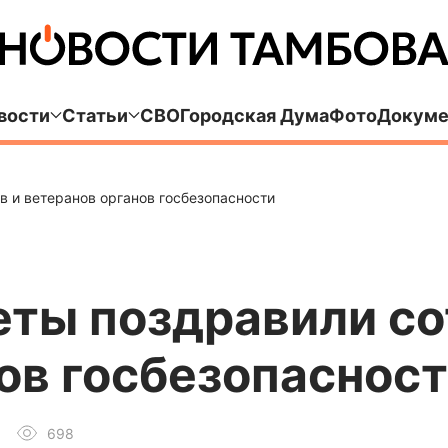
вости
Статьи
СВО
Городская Дума
Фото
Докуме
 и ветеранов органов госбезопасности
еты поздравили со
ов госбезопаснос
698