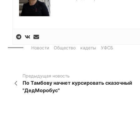
Новости
Общество
кадеты
УФСБ
Предыдущая новость
По Тамбову начнет курсировать сказочный
"ДедМоробус"