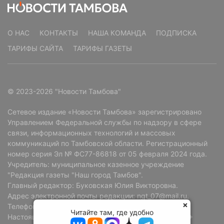
О НАС
КОНТАКТЫ
НАША КОМАНДА
ПОДПИСКА
ТАРИФЫ САЙТА
ТАРИФЫ ГАЗЕТЫ
© 2023-2026 "Новости Тамбова"
Сетевое издание «Новости Тамбова» зарегистрировано
Управлением Федеральной службы по надзору в сфере
связи, информационных технологий и массовых
коммуникаций по Тамбовской области. Регистрационный
номер серия Эл № ФС77-86818 от 05 февраля 2024 года.
Учредитель: муниципальное казенное учреждение
"Редакция газеты "Наш город Тамбов".
Главный редактор: Буковская Юлия Викторовна.
Адрес электронной почты редакции: ngt_07@mail.ru.
Телефон редакции: +7 (4752) 72-69-37.
Читайте там, где удобно
Настоящий ресурс может содержать материалы 18+