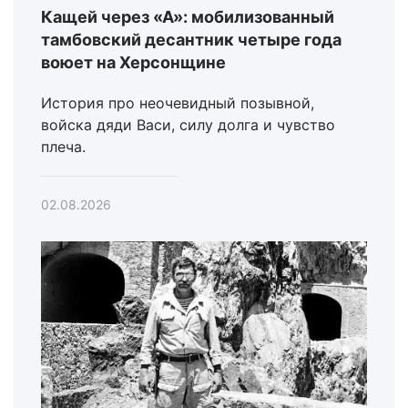
Кащей через «А»: мобилизованный
тамбовский десантник четыре года
воюет на Херсонщине
История про неочевидный позывной,
войска дяди Васи, силу долга и чувство
плеча.
02.08.2026