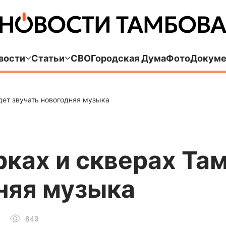
вости
Статьи
СВО
Городская Дума
Фото
Докуме
дет звучать новогодняя музыка
рках и скверах Та
няя музыка
849