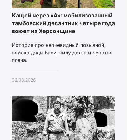
Кащей через «А»: мобилизованный
тамбовский десантник четыре года
воюет на Херсонщине
История про неочевидный позывной,
войска дяди Васи, силу долга и чувство
плеча.
02.08.2026