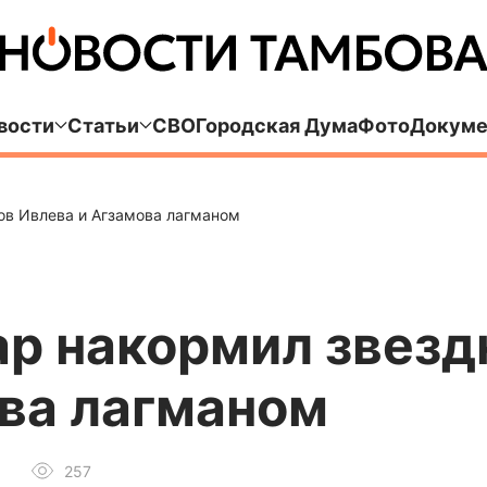
вости
Статьи
СВО
Городская Дума
Фото
Докуме
ов Ивлева и Агзамова лагманом
ар накормил звез
ова лагманом
257