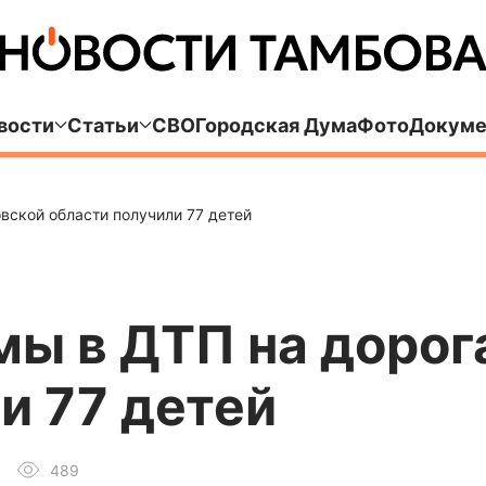
вости
Статьи
СВО
Городская Дума
Фото
Докуме
вской области получили 77 детей
мы в ДТП на дорог
и 77 детей
489