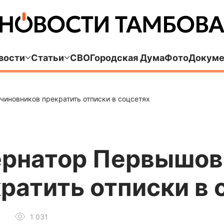
вости
Статьи
СВО
Городская Дума
Фото
Докуме
чиновников прекратить отписки в соцсетях
ернатор Первышов
ратить отписки в 
1 031