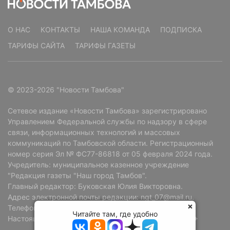
О НАС
КОНТАКТЫ
НАША КОМАНДА
ПОДПИСКА
ТАРИФЫ САЙТА
ТАРИФЫ ГАЗЕТЫ
© 2023-2026 "Новости Тамбова"
Сетевое издание «Новости Тамбова» зарегистрировано
Управлением Федеральной службы по надзору в сфере
связи, информационных технологий и массовых
коммуникаций по Тамбовской области. Регистрационный
номер серия Эл № ФС77-86818 от 05 февраля 2024 года.
Учредитель: муниципальное казенное учреждение
"Редакция газеты "Наш город Тамбов".
Главный редактор: Буковская Юлия Викторовна.
Адрес электронной почты редакции: ngt_07@mail.ru.
Телефон редакции: +7 (4752) 72-69-37.
Читайте там, где удобно
Настоящий ресурс может содержать материалы 18+