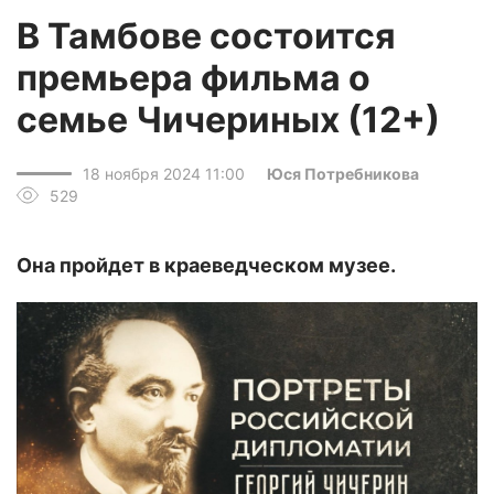
В Тамбове состоится
премьера фильма о
семье Чичериных (12+)
18 ноября 2024 11:00
Юся Потребникова
529
Она пройдет в краеведческом музее.