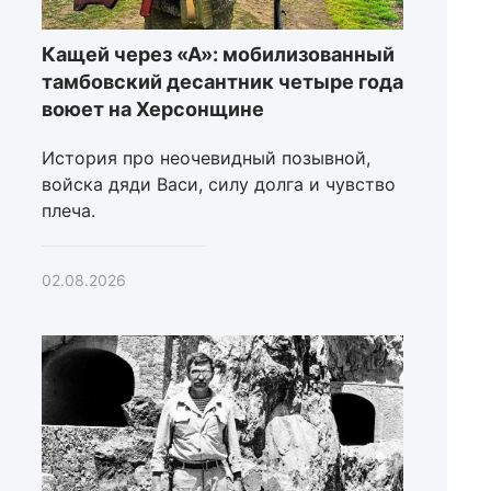
Кащей через «А»: мобилизованный
тамбовский десантник четыре года
воюет на Херсонщине
История про неочевидный позывной,
войска дяди Васи, силу долга и чувство
плеча.
02.08.2026