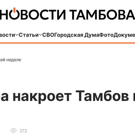
вости
Статьи
СВО
Городская Дума
Фото
Докуме
ей неделе
а накроет Тамбов 
272