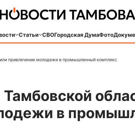
вости
Статьи
СВО
Городская Дума
Фото
Докуме
удили привлечение молодежи в промышленный комплекс
 Тамбовской обла
олодежи в промыш