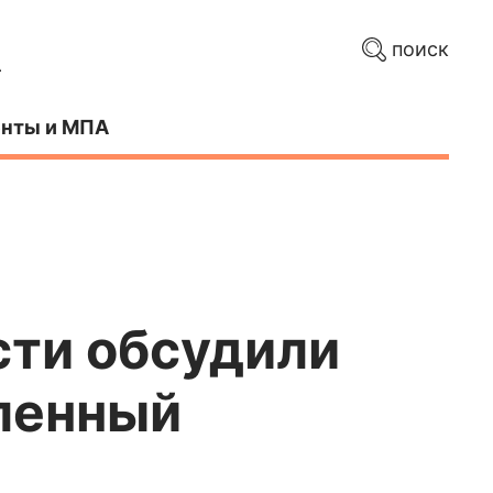
поиск
нты и МПА
сти обсудили
ленный