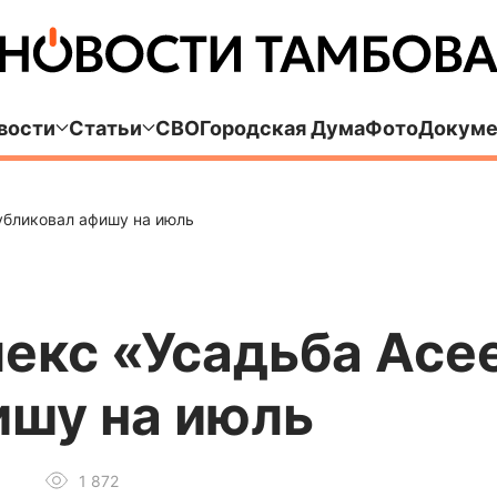
вости
Статьи
СВО
Городская Дума
Фото
Докуме
убликовал афишу на июль
екс «Усадьба Асе
ишу на июль
1 872