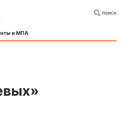
поиск
нты и МПА
евых»