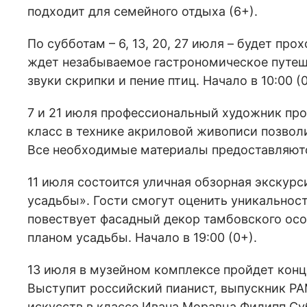
подходит для семейного отдыха (6+).
По субботам – 6, 13, 20, 27 июля – будет пр
ждет незабываемое гастрономическое путеш
звуки скрипки и пение птиц. Начало в 10:00 (0
7 и 21 июля профессиональный художник про
класс в технике акриловой живописи позвол
Все необходимые материалы предоставляются
11 июля состоится уличная обзорная экскур
усадьбы». Гости смогут оценить уникальност
повествует фасадный декор тамбовского ос
планом усадьбы. Начало в 19:00 (0+).
13 июля в музейном комплексе пройдет конц
Выступит российский пианист, выпускник Р
искусств в классе Ивана Моравца Филипп Суб