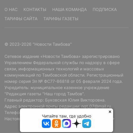
О НАС
КОНТАКТЫ
НАША КОМАНДА
ПОДПИСКА
ТАРИФЫ САЙТА
ТАРИФЫ ГАЗЕТЫ
© 2023-2026 "Новости Тамбова"
Сетевое издание «Новости Тамбова» зарегистрировано
Управлением Федеральной службы по надзору в сфере
связи, информационных технологий и массовых
коммуникаций по Тамбовской области. Регистрационный
номер серия Эл № ФС77-86818 от 05 февраля 2024 года.
Учредитель: муниципальное казенное учреждение
"Редакция газеты "Наш город Тамбов".
Главный редактор: Буковская Юлия Викторовна.
Адрес электронной почты редакции: ngt_07@mail.ru.
Телефон редакции: +7 (4752) 72-69-37.
Читайте там, где удобно
Настоящий ресурс может содержать материалы 18+