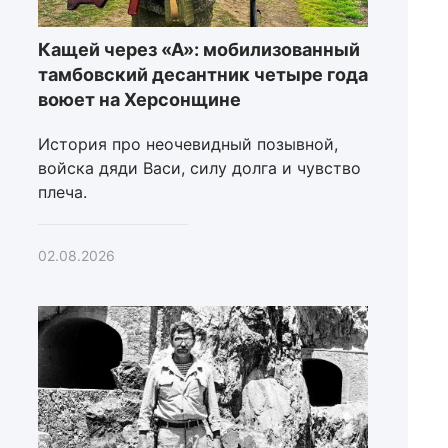
Кащей через «А»: мобилизованный
тамбовский десантник четыре года
воюет на Херсонщине
История про неочевидный позывной,
войска дяди Васи, силу долга и чувство
плеча.
02.08.2026