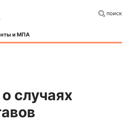
поиск
нты и МПА
 о случаях
тавов