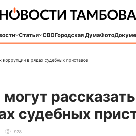
вости
Статьи
СВО
Городская Дума
Фото
Докуме
х коррупции в рядах судебных приставов
могут рассказать
ах судебных прис
928