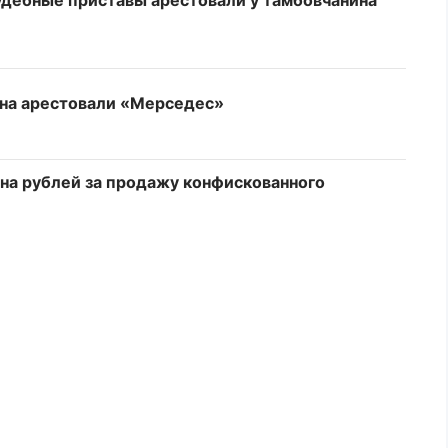
судебные приставы арестовали у тамбовчанина
ина арестовали «Мерседес»
на рублей за продажу конфискованного