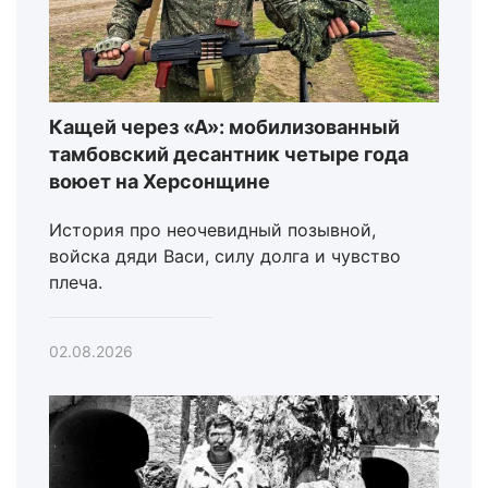
Кащей через «А»: мобилизованный
тамбовский десантник четыре года
воюет на Херсонщине
История про неочевидный позывной,
войска дяди Васи, силу долга и чувство
плеча.
02.08.2026